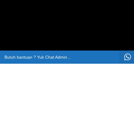
Butuh bantuan ? Yuk Chat Admin Kezka
IKUTI KAMI
Tentang Kami
|
Info Rekening
|
Privacy Policy
|
TOS
|
Sitemap
Copyright© 2021 Kezka Printing. All rights reserved
Developed by
thidiweb
.