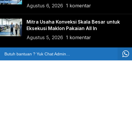
Agustus 6, 2026
1 komentar
Mitra Usaha Konveksi Skala Besar untuk
Eksekusi Maklon Pakaian All In
Agustus 5, 2026
1 komentar
NO TELP CS KEZKA
Butuh bantuan ? Yuk Chat Admin Kezka
62811214699
NO TELP BANTUAN
Marketing
+62812-8065-0812
Pengaduan
+62811214699
LOKASI KAMI