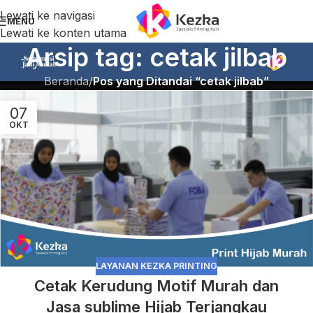
Lewati ke navigasi
MENU
Lewati ke konten utama
Arsip tag: cetak jilbab
Beranda
/
Pos yang Ditandai “cetak jilbab”
07
OKT
LAYANAN KEZKA PRINTING
Cetak Kerudung Motif Murah dan
Jasa sublime Hijab Terjangkau