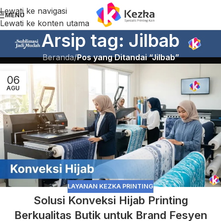
Lewati ke navigasi
MENU
Lewati ke konten utama
Arsip tag: Jilbab
Beranda
/
Pos yang Ditandai “Jilbab”
06
AGU
LAYANAN KEZKA PRINTING
Solusi Konveksi Hijab Printing
Berkualitas Butik untuk Brand Fesyen