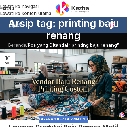
Lewati ke navigasi
MENU
Lewati ke konten utama
Arsip tag: printing baju
renang
Beranda
/
Pos yang Ditandai “printing baju renang”
10
MEI
LAYANAN KEZKA PRINTING