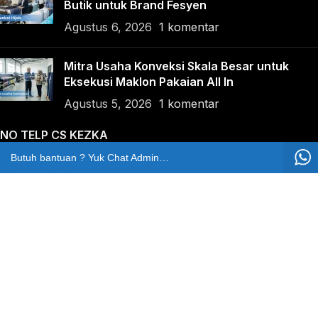
Butik untuk Brand Fesyen
Agustus 6, 2026
1 komentar
Mitra Usaha Konveksi Skala Besar untuk
Eksekusi Maklon Pakaian All In
Agustus 5, 2026
1 komentar
NO TELP CS KEZKA
Butuh bantuan ? Yuk Chat Admin Kezka
62811214699
NO TELP BANTUAN
Marketing
+62812-8065-0812
Pengaduan
+62811214699
LOKASI KAMI