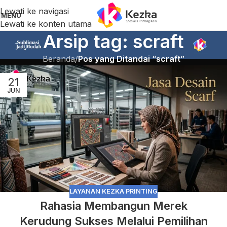
Lewati ke navigasi
MENU
Lewati ke konten utama
Arsip tag: scraft
Beranda
/
Pos yang Ditandai “scraft”
21
JUN
LAYANAN KEZKA PRINTING
Rahasia Membangun Merek
Kerudung Sukses Melalui Pemilihan