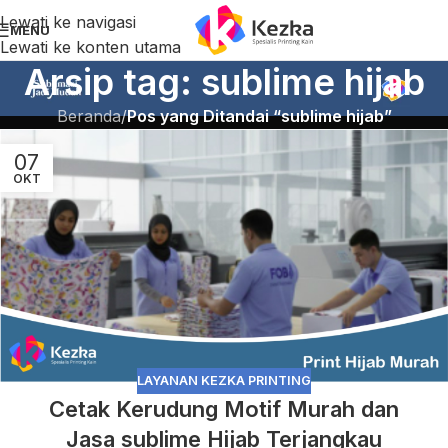
Lewati ke navigasi
MENU
Lewati ke konten utama
Arsip tag: sublime hijab
Beranda
/
Pos yang Ditandai “sublime hijab”
07
OKT
LAYANAN KEZKA PRINTING
Cetak Kerudung Motif Murah dan
Jasa sublime Hijab Terjangkau