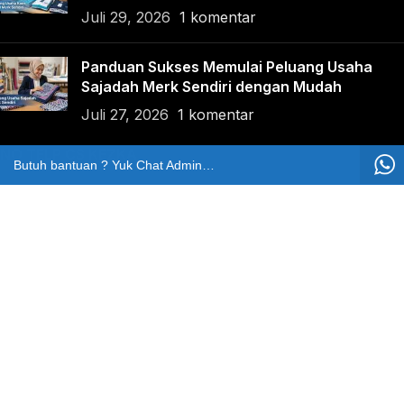
Juli 29, 2026
1 komentar
Panduan Sukses Memulai Peluang Usaha
Sajadah Merk Sendiri dengan Mudah
Juli 27, 2026
1 komentar
NO TELP CS KEZKA
Butuh bantuan ? Yuk Chat Admin Kezka
62811214699
NO TELP BANTUAN
Marketing
+62812-8065-0812
Pengaduan
+62811214699
LOKASI KAMI