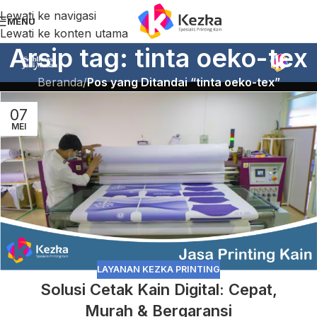
Lewati ke navigasi
MENU
Lewati ke konten utama
Arsip tag: tinta oeko-tex
Beranda
/
Pos yang Ditandai “tinta oeko-tex”
07
MEI
LAYANAN KEZKA PRINTING
Solusi Cetak Kain Digital: Cepat,
Murah & Bergaransi