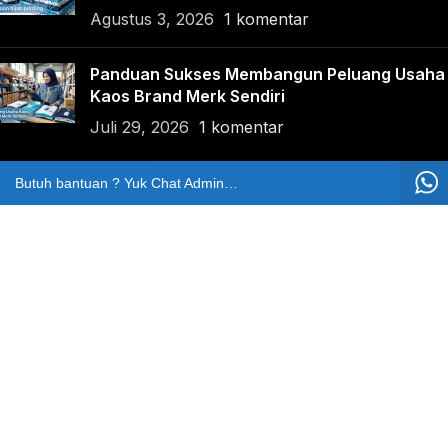
Agustus 3, 2026
1 komentar
Panduan Sukses Membangun Peluang Usaha
Kaos Brand Merk Sendiri
Juli 29, 2026
1 komentar
NO TELP CS KEZKA
Butuh bantuan ? Yuk Chat Admin Kezka
62811214699
NO TELP BANTUAN
Marketing
+62812-8065-0812
Pengaduan
+62811214699
LOKASI KAMI