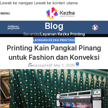
Lewati ke navigasi
Lewati ke konten utama
MENU
Blog
Beranda
/
Layanan Kezka Printing
LAYANAN KEZKA PRINTING
Printing Kain Pangkal Pinang
untuk Fashion dan Konveksi
0
кезка
Aktif Mei 7, 2026