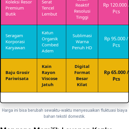
Koleksi Resor
Serat
Rp 120.000 
Reaktif
Premium
Tencel
Resolusi
Pcs
Butik
Lembut
Tinggi
Katun
Seragam
Sublimasi
Rp 95.000 /
Organik
Korporasi
Warna
Combed
Pcs
Karyawan
Penuh HD
Adem
Kain
Digital
Rp 65.000 /
Baju Grosir
Rayon
Format
Pariwisata
Viscose
Besar
Pcs
Jatuh
Kilat
Harga ini bisa berubah sewaktu-waktu menyesuaikan fluktuasi biaya
bahan tekstil domestik.