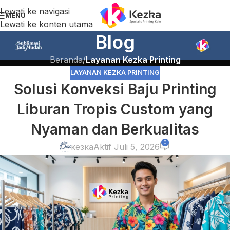
Lewati ke navigasi
MENU
Lewati ke konten utama
Blog
Beranda
/
Layanan Kezka Printing
LAYANAN KEZKA PRINTING
Solusi Konveksi Baju Printing
Liburan Tropis Custom yang
Nyaman dan Berkualitas
0
кезка
Aktif Juli 5, 2026