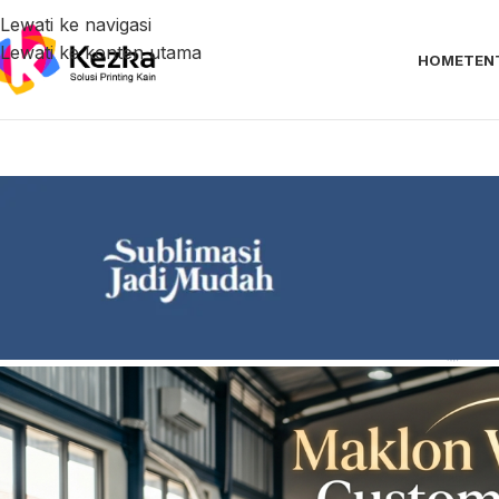
Lewati ke navigasi
Lewati ke konten utama
HOME
TEN
LAYANAN KE
Solusi Maklon Wearpack Custom 
Diposting oleh
кез