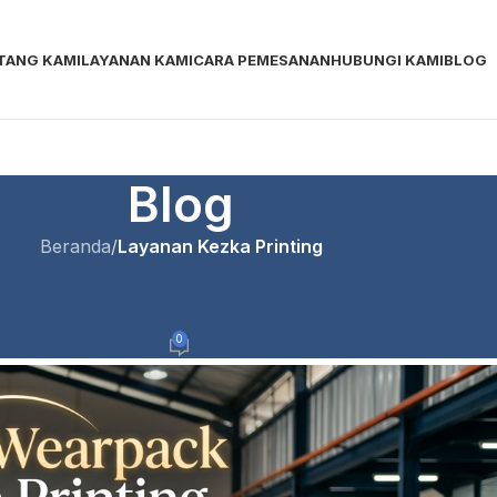
TANG KAMI
LAYANAN KAMI
CARA PEMESANAN
HUBUNGI KAMI
BLOG
Blog
Beranda
/
Layanan Kezka Printing
ZKA PRINTING
Printing untuk Seragam Industr
0
ка
Aktif Mei 10, 2026