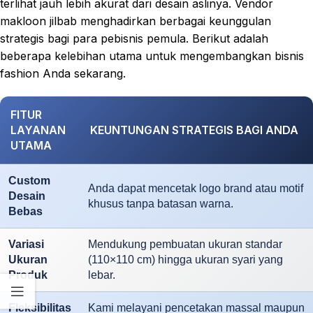
terlihat jauh lebih akurat dari desain aslinya. Vendor
makloon jilbab menghadirkan berbagai keunggulan
strategis bagi para pebisnis pemula. Berikut adalah
beberapa kelebihan utama untuk mengembangkan bisnis
fashion Anda sekarang.
FITUR
LAYANAN
KEUNTUNGAN STRATEGIS BAGI ANDA
UTAMA
Custom
Anda dapat mencetak logo brand atau motif
Desain
khusus tanpa batasan warna.
Bebas
Variasi
Mendukung pembuatan ukuran standar
Ukuran
(110×110 cm) hingga ukuran syari yang
Produk
lebar.
Fleksibilitas
Kami melayani pencetakan massal maupun