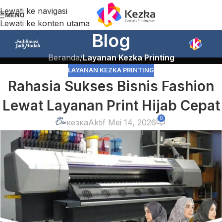
Lewati ke navigasi
MENU
Lewati ke konten utama
Blog
Beranda
/
Layanan Kezka Printing
LAYANAN KEZKA PRINTING
Rahasia Sukses Bisnis Fashion
Lewat Layanan Print Hijab Cepat
0
кезка
Aktif Mei 14, 2026