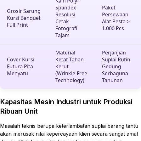
Kain Poly-
Spandex
Paket
Grosir Sarung
Resolusi
Persewaan
Kursi Banquet
Cetak
Alat Pesta >
Full Print
Fotografi
1.000 Pcs
Tajam
Material
Perjanjian
Cover Kursi
Ketat Tahan
Suplai Rutin
Futura Pita
Kerut
Gedung
Menyatu
(Wrinkle-Free
Serbaguna
Technology)
Tahunan
Kapasitas Mesin Industri untuk Produksi
Ribuan Unit
Masalah teknis berupa keterlambatan suplai barang tentu
akan merusak nilai kepercayaan klien secara sangat amat