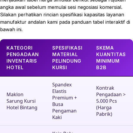
angka awal sebelum memulai sesi negosiasi komersial.
Silakan perhatikan rincian spesifikasi kapasitas layanan
manufaktur andalan kami pada panduan tabel interaktif di
bawah ini.
KATEGORI
SPESIFIKASI
SKEMA
PENGADAAN
MATERIAL
KUANTITAS
INVENTARIS
PELINDUNG
MINIMUM
HOTEL
KURSI
B2B
Spandex
Kontrak
Elastis
Maklon
Pengadaan >
Premium +
Sarung Kursi
5.000 Pcs
Busa
Hotel Bintang
(Harga
Pengaman
Pabrik)
Kaki