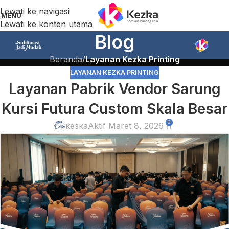
Lewati ke navigasi
MENU
Lewati ke konten utama
Blog
Beranda
/
Layanan Kezka Printing
LAYANAN KEZKA PRINTING
Layanan Pabrik Vendor Sarung
Kursi Futura Custom Skala Besar
0
кезка
Aktif Maret 8, 2026