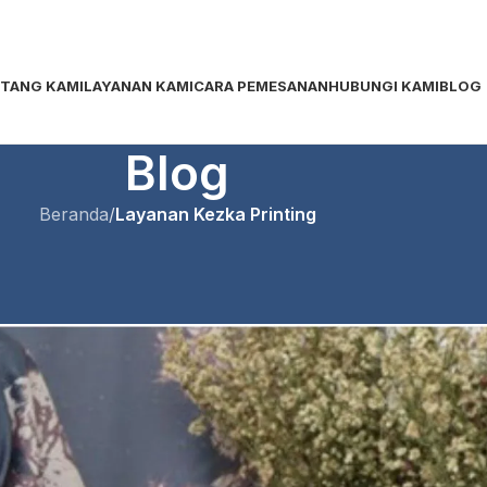
TANG KAMI
LAYANAN KAMI
CARA PEMESANAN
HUBUNGI KAMI
BLOG
Blog
Beranda
/
Layanan Kezka Printing
zka Printing
i Bogor, Hijab adalah salah satu
ка
Aktif Januari 22, 2026
0