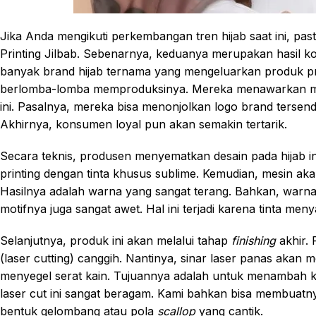
Jika Anda mengikuti perkembangan tren hijab saat ini, past
Printing Jilbab. Sebenarnya, keduanya merupakan hasil ko
banyak brand hijab ternama yang mengeluarkan produk print
berlomba-lomba memproduksinya. Mereka menawarkan motif
ini. Pasalnya, mereka bisa menonjolkan logo brand tersendir
Akhirnya, konsumen loyal pun akan semakin tertarik.
Secara teknis, produsen menyematkan desain pada hijab i
printing dengan tinta khusus sublime. Kemudian, mesin a
Hasilnya adalah warna yang sangat terang. Bahkan, warnany
motifnya juga sangat awet. Hal ini terjadi karena tinta me
Selanjutnya, produk ini akan melalui tahap
finishing
akhir.
(laser cutting) canggih. Nantinya, sinar laser panas akan 
menyegel serat kain. Tujuannya adalah untuk menambah 
laser cut ini sangat beragam. Kami bahkan bisa membuatn
bentuk gelombang atau pola
scallop
yang cantik.