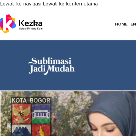
Lewati ke navigasi
Lewati ke konten utama
HOME
TEN
Layanan Ke
Jasa Laser Cut Hijab Printing d
Diposting oleh
кез