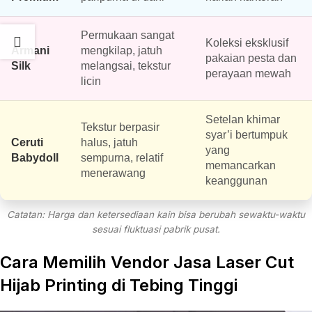
Permukaan sangat
Koleksi eksklusif
Armani
mengkilap, jatuh
pakaian pesta dan
Silk
melangsai, tekstur
perayaan mewah
licin
Setelan khimar
Tekstur berpasir
syar’i bertumpuk
Ceruti
halus, jatuh
yang
Babydoll
sempurna, relatif
memancarkan
menerawang
keanggunan
Catatan: Harga dan ketersediaan kain bisa berubah sewaktu-waktu
sesuai fluktuasi pabrik pusat.
Cara Memilih Vendor Jasa Laser Cut
Hijab Printing di Tebing Tinggi