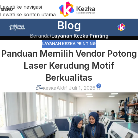
Lewati ke navigasi
MENU
Lewati ke konten utama
Blog
Beranda
/
Layanan Kezka Printing
LAYANAN KEZKA PRINTING
Panduan Memilih Vendor Potong
Laser Kerudung Motif
Berkualitas
0
кезка
Aktif Juli 1, 2026