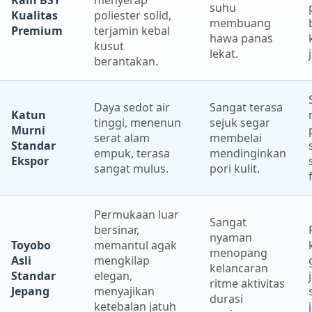
suhu
Kualitas
poliester solid,
membuang
Premium
terjamin kebal
hawa panas
kusut
lekat.
berantakan.
Daya sedot air
Sangat terasa
Katun
tinggi, menenun
sejuk segar
Murni
serat alam
membelai
Standar
empuk, terasa
mendinginkan
Ekspor
sangat mulus.
pori kulit.
Permukaan luar
Sangat
bersinar,
nyaman
Toyobo
memantul agak
menopang
Asli
mengkilap
kelancaran
Standar
elegan,
ritme aktivitas
Jepang
menyajikan
durasi
ketebalan jatuh