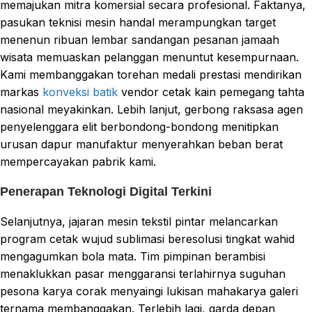
memajukan mitra komersial secara profesional. Faktanya,
pasukan teknisi mesin handal merampungkan target
menenun ribuan lembar sandangan pesanan jamaah
wisata memuaskan pelanggan menuntut kesempurnaan.
Kami membanggakan torehan medali prestasi mendirikan
markas
konveksi batik
vendor cetak kain pemegang tahta
nasional meyakinkan. Lebih lanjut, gerbong raksasa agen
penyelenggara elit berbondong-bondong menitipkan
urusan dapur manufaktur menyerahkan beban berat
mempercayakan pabrik kami.
Penerapan Teknologi Digital Terkini
Selanjutnya, jajaran mesin tekstil pintar melancarkan
program cetak wujud sublimasi beresolusi tingkat wahid
mengagumkan bola mata. Tim pimpinan berambisi
menaklukkan pasar menggaransi terlahirnya suguhan
pesona karya corak menyaingi lukisan mahakarya galeri
ternama membanggakan. Terlebih lagi, garda depan