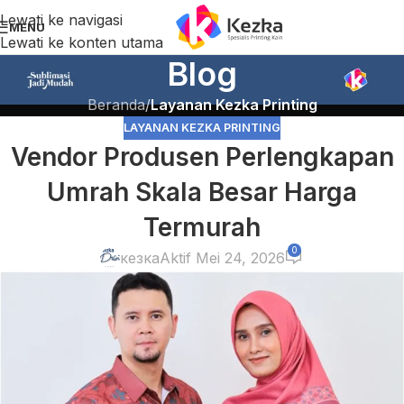
Lewati ke navigasi
MENU
Lewati ke konten utama
Blog
Beranda
/
Layanan Kezka Printing
LAYANAN KEZKA PRINTING
Vendor Produsen Perlengkapan
Umrah Skala Besar Harga
Termurah
0
кезка
Aktif Mei 24, 2026