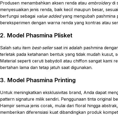
Produsen menambahkan aksen renda atau
embroidery
di 
menyesuaikan jenis renda, baik kecil maupun besar, sesua
berfungsi sebagai
value added
yang mengubah pashmina polo
bereksperimen dengan warna renda yang kontras atau se
2. Model Phasmina Plisket
Salah satu item
best-seller
saat ini adalah pashmina dengan t
terletak pada ketahanan bentuk yang tidak mudah kusut,
Material seperti ceruti babydoll atau chiffon sangat kami 
bertahan lama dan tetap jatuh saat digunakan.
3. Model Phasmina Printing
Untuk meningkatkan eksklusivitas brand, Anda dapat men
pattern signature milik sendiri. Penggunaan tinta original 
Hampir semua jenis corak, mulai dari floral hingga abstrak
memberikan diferensiasi kuat dibandingkan produk kompeti