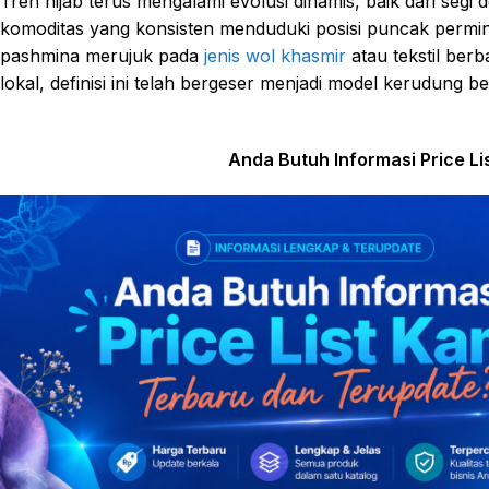
Tren hijab terus mengalami evolusi dinamis, baik dari segi
komoditas yang konsisten menduduki posisi puncak permint
pashmina merujuk pada
jenis wol khasmir
atau tekstil ber
lokal, definisi ini telah bergeser menjadi model kerudung b
Anda Butuh Informasi Price L