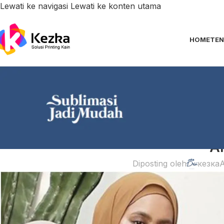
Lewati ke navigasi
Lewati ke konten utama
HOME
TEN
WAWAS
Analisis Macam Macam Phasmin
A
Diposting oleh
кезка
A