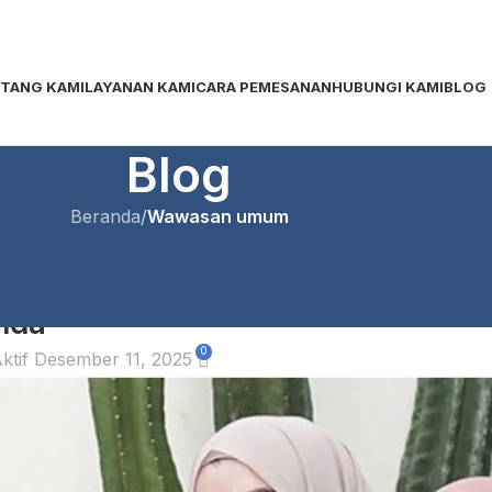
TANG KAMI
LAYANAN KAMI
CARA PEMESANAN
HUBUNGI KAMI
BLOG
Blog
Beranda
/
Wawasan umum
AN UMUM
a & Bahan untuk Produksi Brand
nda
0
ktif Desember 11, 2025