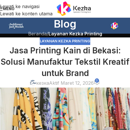
Lewati ke navigasi
MENU
Lewati ke konten utama
Blog
Beranda
/
Layanan Kezka Printing
LAYANAN KEZKA PRINTING
Jasa Printing Kain di Bekasi:
Solusi Manufaktur Tekstil Kreatif
untuk Brand
0
кезка
Aktif Maret 12, 2026